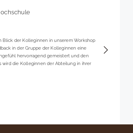
r Hochschule
en Blick der Kolleginnen in unserem Workshop
Mit ihre
edback in der Gruppe der Kolleginnen eine
Workshops
tzengefühl hervorragend gemeistert und den
Gelingen de
wird die Kolleginnen der Abteilung in ihrer